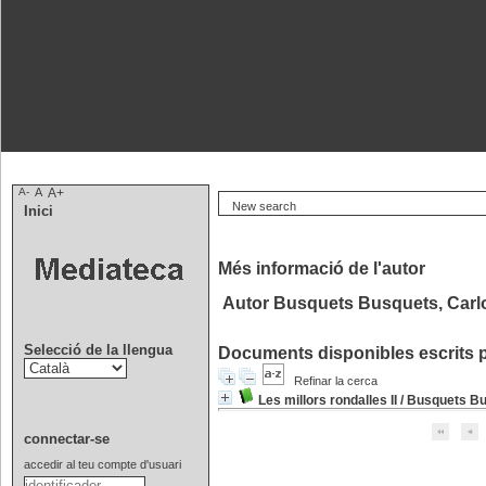
Benvinguts al catàleg de la mediateca de l'Aula Escola Europea.
A-
A
A+
New search
Inici
Més informació de l'autor
Autor Busquets Busquets, Carl
Selecció de la llengua
Documents disponibles escrits p
Refinar la cerca
Les millors rondalles II
/
Busquets Bu
connectar-se
accedir al teu compte d'usuari