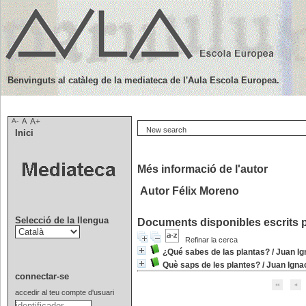
Benvinguts al catàleg de la mediateca de l'Aula Escola Europea.
A-
A
A+
New search
Inici
Més informació de l'autor
Autor Félix Moreno
Selecció de la llengua
Documents disponibles escrits p
Refinar la cerca
¿Qué sabes de las plantas?
/
Juan Ig
Què saps de les plantes?
/
Juan Igna
connectar-se
accedir al teu compte d'usuari