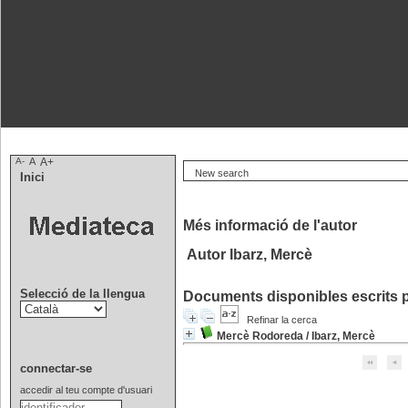
Benvinguts al catàleg de la mediateca de l'Aula Escola Europea.
A-
A
A+
New search
Inici
Més informació de l'autor
Autor Ibarz, Mercè
Selecció de la llengua
Documents disponibles escrits p
Refinar la cerca
Mercè Rodoreda
/
Ibarz, Mercè
connectar-se
accedir al teu compte d'usuari