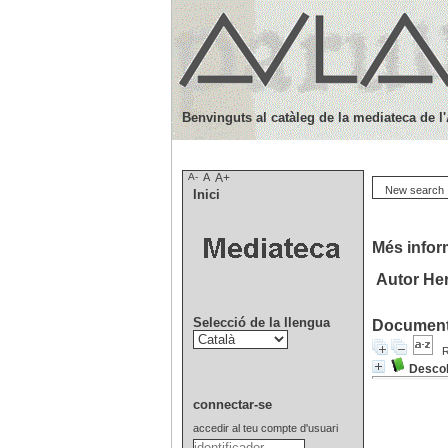
Benvinguts al catàleg de la mediateca de l
A-
A
A+
New search
Inici
Més infor
Autor Her
Selecció de la llengua
Documents
R
Descob
connectar-se
accedir al teu compte d'usuari