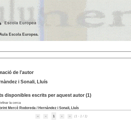
'Aula Escola Europea.
mació de l'autor
nàndez i Sonali, Lluís
 disponibles escrits per aquest autor (
1
)
efinar la cerca
rint Mercè Rodoreda
/
Hernàndez i Sonali, Lluís
1
(1 - 1 / 1)