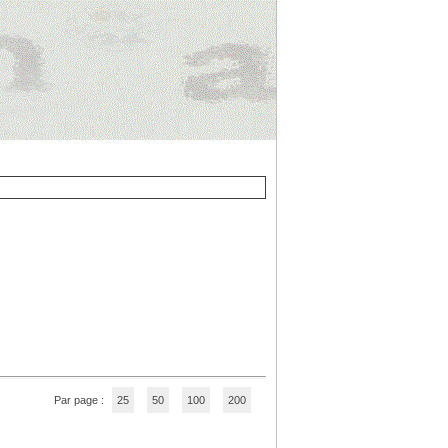
Par page :
25
50
100
200