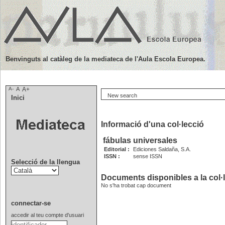
Benvinguts al catàleg de la mediateca de l'Aula Escola Europea.
A-
A
A+
New search
Inici
Informació d'una col·lecció
fábulas universales
Editorial :
Ediciones Saldaña, S.A.
ISSN :
sense ISSN
Selecció de la llengua
Documents disponibles a la col·l
No s'ha trobat cap document
connectar-se
accedir al teu compte d'usuari