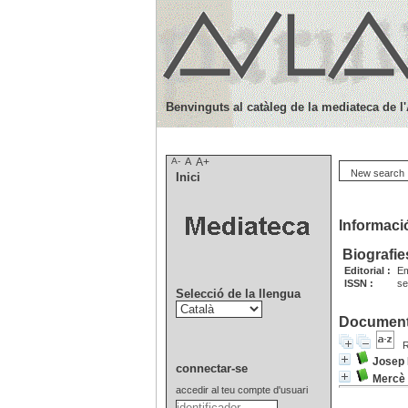
Benvinguts al catàleg de la mediateca de l
A-
A
A+
New search
Inici
Informació
Biografie
Editorial :
Em
ISSN :
se
Selecció de la llengua
Documents
R
Josep 
connectar-se
Mercè
accedir al teu compte d'usuari