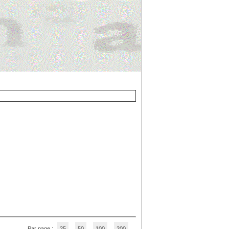
Par page :
25
50
100
200