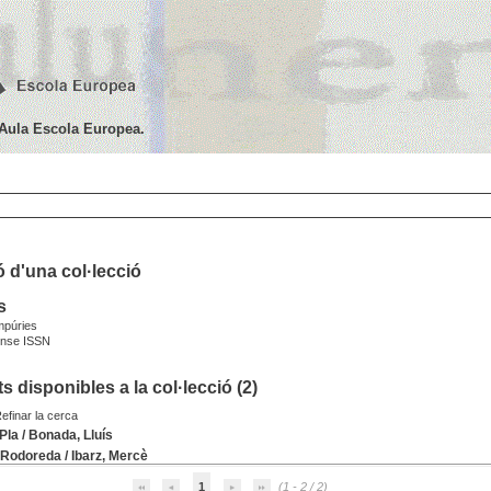
'Aula Escola Europea.
 d'una col·lecció
s
púries
nse ISSN
 disponibles a la col·lecció (
2
)
efinar la cerca
Pla
/
Bonada, Lluís
 Rodoreda
/
Ibarz, Mercè
1
(1 - 2 / 2)