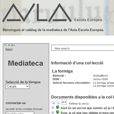
Benvinguts al catàleg de la mediateca de l'Aula Escola Europea.
A-
A
A+
New search
Inici
Informació d'una col·lecció
La formiga
Editorial :
Animallibres
ISSN :
sense ISSN
Selecció de la llengua
Subcol·leccions vinculades :
La formiga groga
La formiga verme
Documents disponibles a la col·l
connectar-se
Refinar la cerca
Això és un secret que només sé jo
/
accedir al teu compte d'usuari
Àvia, ja sé que has oblidat el meu n