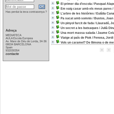
El primer dia d'escola
/
Pasqual Alap
Em vaig casar amb els meus pares
/
Has perdut la teva contrasenya ?
L'arbre de les històries
/
Eulàlia Cana
Pa sucat amb somnis
/
Bustos, Joan
Un pinyol farcit de fada
/
Llauradó, Jo
Un secret a les butxaques
/
Julià Din
Adreça
Una mort massa salada
/
Jaume Cel
MEDIATECA
Viatge al país de Piok
/
Fenosa, Jordi
AULA Escola Europea
Av. Mare de Déu de Lorda, 34-36
Vols un caramel? De llimona o de me
08034 BARCELONA
Spain
932030354
contacte