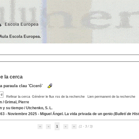
'Aula Escola Europea.
e la cerca
la paraula clau
'Ciceró'
Refinar la cerca
Générer le flux rss de la recherche
Lien permanent de la recherche
n
/
Grimal, Pierre
n y su tiempo
/
Utchenko, S. L.
63 - Noviembre 2025 - Miguel Ángel. La vida privada de un genio
(Bulletí de His
1
(1 - 3 / 3)