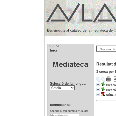
Benvinguts al catàleg de la mediateca de l
A-
A
A+
New search
Inici
Resultat d
3
cerca per 
Selecció de la llengua
Cicéro
Ciceró
Núm. 2
connectar-se
accedir al teu compte d'usuari