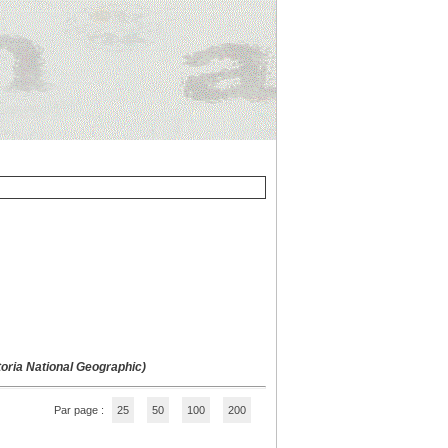
toria National Geographic)
Par page :
25
50
100
200