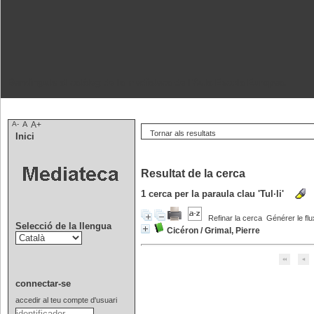
Benvinguts al catàleg de la mediateca de l'Aula Escola Europea.
A-
A
A+
Tornar als resultats
Inici
Resultat de la cerca
1
cerca per la paraula clau
'Tul·li'
Refinar la cerca
Générer le flu
Selecció de la llengua
Cicéron
/
Grimal, Pierre
connectar-se
accedir al teu compte d'usuari