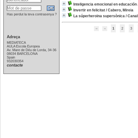
Inteligencia emocional en educación
Invertir en felicitat
/
Cabero, Mireia
Has perdut la teva contrasenya ?
La súperheroïna supersònica
/
Canal
1
2
3
Adreça
MEDIATECA
AULA Escola Europea
Av. Mare de Déu de Lorda, 34-36
08034 BARCELONA
Spain
932030354
contacte