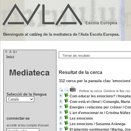
Benvinguts al catàleg de la mediateca de l'Aula Escola Europea.
A-
A
A+
Tornar als resultats
Inici
Resultat de la cerca
312
cerca per la paraula clau
'emocions
Refinar la cerca
Générer le flux rss
Selecció de la llengua
Com educar les emocions?
/
Hospita
Com està el clima!
/
Conangla, Maria
Energies i relacions per créixer
/
Con
L'art d'emocionar-te
/
Cristina Núñez
connectar-se
Les emocions
Les emocions
/
Susanna Arànega
accedir al teu compte d'usuari
El laberinto sentimental
/
Marina, Jos