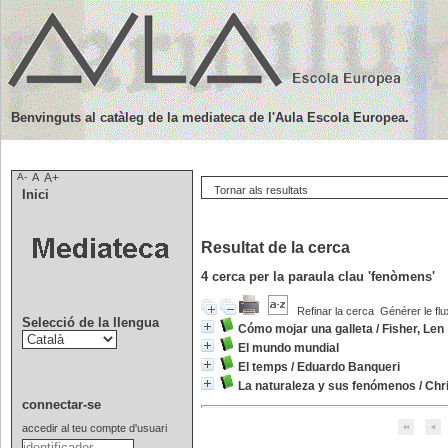
Benvinguts al catàleg de la mediateca de l'Aula Escola Europea.
A-
A
A+
Tornar als resultats
Inici
Resultat de la cerca
4
cerca per la paraula clau
'fenòmens'
Refinar la cerca
Générer le flu
Selecció de la llengua
Cómo mojar una galleta
/
Fisher, Len
El mundo mundial
El temps
/
Eduardo Banqueri
La naturaleza y sus fenómenos
/
Chri
connectar-se
accedir al teu compte d'usuari