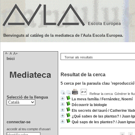
Benvinguts al catàleg de la mediateca de l'Aula Escola Europea.
A-
A
A+
Tornar als resultats
Inici
Resultat de la cerca
5
cerca per la paraula clau
'reproducció
Refinar la cerca
Générer le flu
Selecció de la llengua
La meva família
/
Fernández, Noemí
Découvrir la biologie
Els secrets del tauró
/
Catherine Vad
¿Qué sabes de las plantas?
/
Juan Ig
connectar-se
Què saps de les plantes?
/
Juan Igna
accedir al teu compte d'usuari