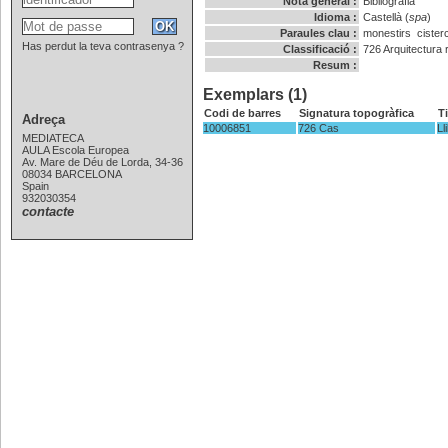
Nota general :
Bibliografia
Idioma :
Castellà (
spa
)
Paraules clau :
monestirs
ciste
Has perdut la teva contrasenya ?
Classificació :
726
Arquitectura r
Resum :
Exemplars (1)
Codi de barres
Signatura topogràfica
T
Adreça
10006851
726 Cas
Ll
MEDIATECA
AULA Escola Europea
Av. Mare de Déu de Lorda, 34-36
08034 BARCELONA
Spain
932030354
contacte