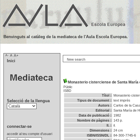
Benvinguts al catàleg de la mediateca de l'Aula Escola Europea.
A-
A
A+
New search
Inici
Monasterio cisterciense de Santa María
Públic
ISBD
Títol :
Monasterio ciste
Selecció de la llengua
Tipus de document :
text imprès
Autors :
Carlos de la Cas
Editorial :
Santa María de H
Data de publicació :
1982
Nombre de pàgines :
143 p.
ll. :
il.
connectar-se
Dimensions :
24 cm
accedir al teu compte d'usuari
ISBN/ISSN/DL :
84-300-7745-6