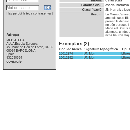
Idioma :
Català (
cat
)
Paraules clau :
escola
narrativa
Classificació :
JN
Narrativa juve
Has perdut la teva contrasenya ?
Resum :
La Maria Camescam
amb els seus fill
prenen la decisió 
no són curosos i 
Maria i el Brutus 
alumnes: un desco
Adreça
nens hauran d'aju
MEDIATECA
Exemplars (2)
AULA Escola Europea
Av. Mare de Déu de Lorda, 34-36
Codi de barres
Signatura topogràfica
Tipu
08034 BARCELONA
10012974
JN Mon
Llibre
Spain
932030354
10012982
JN Mon
Llibre
contacte