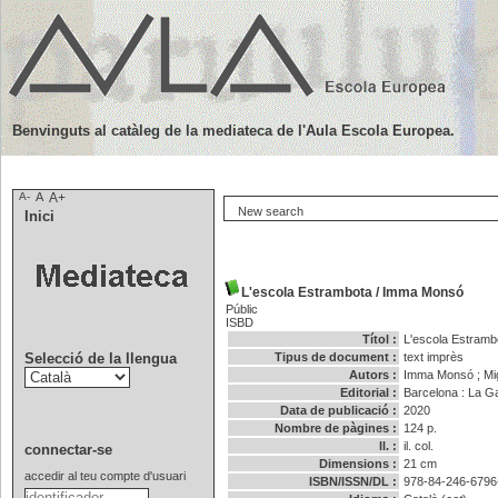
Benvinguts al catàleg de la mediateca de l'Aula Escola Europea.
A-
A
A+
New search
Inici
L'escola Estrambota
/
Imma Monsó
Públic
ISBD
Títol :
L'escola Estramb
Selecció de la llengua
Tipus de document :
text imprès
Autors :
Imma Monsó
;
Mi
Editorial :
Barcelona : La G
Data de publicació :
2020
Nombre de pàgines :
124 p.
ll. :
il. col.
connectar-se
Dimensions :
21 cm
accedir al teu compte d'usuari
ISBN/ISSN/DL :
978-84-246-6796