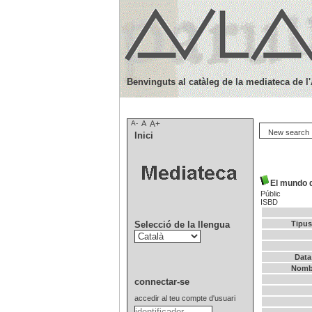
Benvinguts al catàleg de la mediateca de l
A-
A
A+
New search
Inici
El mundo d
Públic
ISBD
Selecció de la llengua
Tipus
Data
Nombr
connectar-se
accedir al teu compte d'usuari