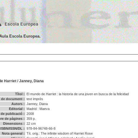
'Aula Escola Europea.
e Harriet
/
Janney, Diana
Títol :
El mundo de Harriet : la historia de una joven en busca de la felicidad
 de document :
text imprès
Autors :
Janney, Diana
Editorial :
Madrid : Maeva
 de publicació :
2008
e de pàgines :
359 p.
Dimensions :
22 cm
ISBN/ISSN/DL :
978-84-96748-66-8
Nota general :
Tít. orig.: The infinite wisdom of Harriet Rose