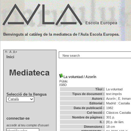
Benvinguts al catàleg de la mediateca de l'Aula Escola Europea.
A-
A
A+
New search
Inici
La voluntad
/
Azorín
Públic
ISBD
Títol :
La voluntad
Selecció de la llengua
Tipus de document :
text imprès
Autors :
Azorín
;
E. Inman
Editorial :
Madrid : Castalia
Data de publicació :
1982
Col·lecció :
Clásicos Castalia
Nombre de pàgines :
301 p.
connectar-se
ll. :
[8] p. de làm.
accedir al teu compte d'usuari
Dimensions :
18 cm