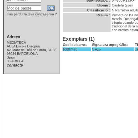
ISBN/ISSN/DL :
84-7039-133-X
Idioma :
Castellà (
spa
)
Classificació :
N
Narrativa adults
Has perdut la teva contrasenya ?
Resum :
Primera de las no
Azorín. Desengaña
trilogía cuando c
tradicional de la
con breves estamp
Adreça
Exemplars (1)
MEDIATECA
Codi de barres
Signatura topogràfica
T
AULA Escola Europea
10007475
N Azo
Ll
Av. Mare de Déu de Lorda, 34-36
08034 BARCELONA
Spain
932030354
contacte