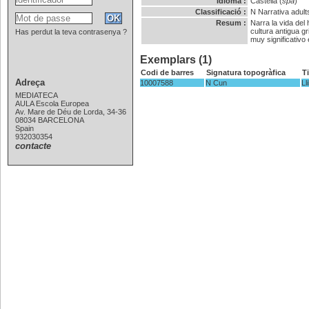
Idioma :
Castellà (
spa
)
Classificació :
N
Narrativa adults
Resum :
Narra la vida del
sino en toda la tr
Has perdut la teva contrasenya ?
mítico, tradicione
forma: lenguaje p
Exemplars (1)
Codi de barres
Signatura topogràfica
T
Adreça
10007588
N Cun
Ll
MEDIATECA
AULA Escola Europea
Av. Mare de Déu de Lorda, 34-36
08034 BARCELONA
Spain
932030354
contacte