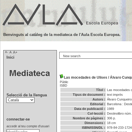
Benvinguts al catàleg de la mediateca de l'Aula Escola Europea.
A-
A
A+
New search
Inici
Las mocedades de Ulises
/
Álvaro Cunqu
Públic
ISBD
Títol :
Las mocedades d
Selecció de la llengua
Tipus de document :
text imprès
Autors :
Álvaro Cunqueiro
Editorial :
Barcelona : Desti
Data de publicació :
1989
Col·lecció :
Destinolibro
núm.
Nombre de pàgines :
306 p.
connectar-se
Dimensions :
18 cm
accedir al teu compte d'usuari
ISBN/ISSN/DL :
978-84-233-1724