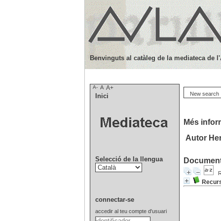
Benvinguts al catàleg de la mediateca de l
A-
A
A+
New search
Inici
Més infor
Autor He
Selecció de la llengua
Documents
R
Recurs
connectar-se
accedir al teu compte d'usuari