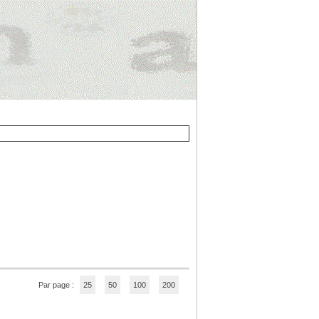
Par page :
25
50
100
200