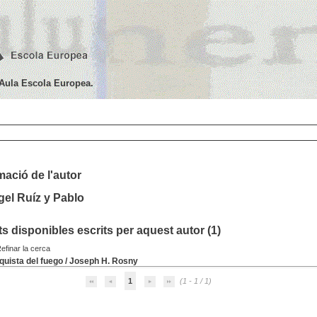
'Aula Escola Europea.
mació de l'autor
el Ruíz y Pablo
 disponibles escrits per aquest autor (
1
)
efinar la cerca
quista del fuego
/
Joseph H. Rosny
1
(1 - 1 / 1)