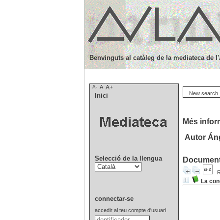
Benvinguts al catàleg de la mediateca de l
A-
A
A+
New search
Inici
Més infor
Autor Áng
Selecció de la llengua
Documents
R
La con
connectar-se
accedir al teu compte d'usuari