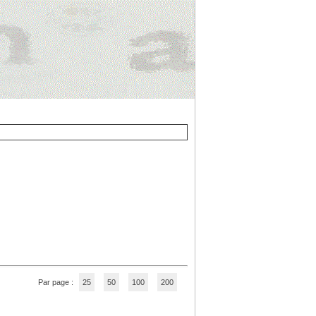
Par page :
25
50
100
200