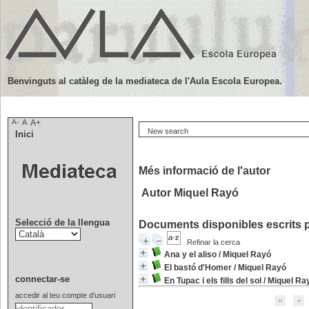
Benvinguts al catàleg de la mediateca de l'Aula Escola Europea.
A-
A
A+
New search
Inici
Més informació de l'autor
Autor Miquel Rayó
Selecció de la llengua
Documents disponibles escrits p
Refinar la cerca
Ana y el aliso
/
Miquel Rayó
El bastó d'Homer
/
Miquel Rayó
connectar-se
En Tupac i els fills del sol
/
Miquel Ra
accedir al teu compte d'usuari