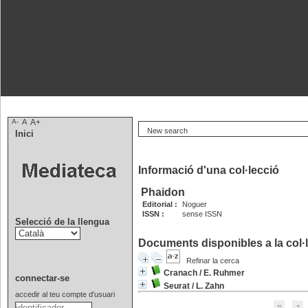
Benvinguts al catàleg de la mediateca de l'Aula Escola Europea.
A-
A
A+
New search
Inici
Informació d'una col·lecció
Phaidon
Editorial :
Noguer
ISSN :
sense ISSN
Selecció de la llengua
Documents disponibles a la col·l
Refinar la cerca
Cranach
/
E. Ruhmer
connectar-se
Seurat
/
L. Zahn
accedir al teu compte d'usuari