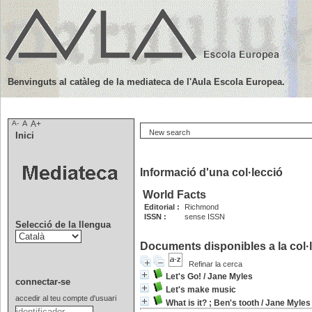
Benvinguts al catàleg de la mediateca de l'Aula Escola Europea.
A-
A
A+
New search
Inici
Informació d'una col·lecció
World Facts
Editorial :
Richmond
ISSN :
sense ISSN
Selecció de la llengua
Documents disponibles a la col·l
Refinar la cerca
Let's Go!
/
Jane Myles
connectar-se
Let's make music
accedir al teu compte d'usuari
What is it? ; Ben's tooth
/
Jane Myles