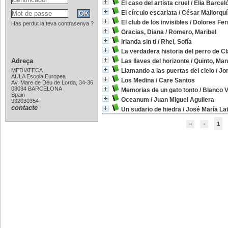
El caso del artista cruel
/
Elia Barcel
El círculo escarlata
/
César Mallorquí
El club de los invisibles
/
Dolores Fer
Has perdut la teva contrasenya ?
Gracias, Diana
/
Romero, Maribel
Irlanda sin ti
/
Rhei, Sofía
La verdadera historia del perro de Cl
Adreça
Las llaves del horizonte
/
Quinto, Man
MEDIATECA
Llamando a las puertas del cielo
/
Jor
AULA Escola Europea
Los Medina
/
Care Santos
Av. Mare de Déu de Lorda, 34-36
08034 BARCELONA
Memorias de un gato tonto
/
Blanco Vi
Spain
Oceanum
/
Juan Miguel Aguilera
932030354
contacte
Un sudario de hiedra
/
José María La
1