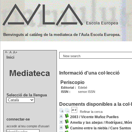
Benvinguts al catàleg de la mediateca de l'Aula Escola Europea.
A-
A
A+
New search
Inici
Informació d'una col·lecció
Periscopio
Editorial :
Edebé
ISSN :
sense ISSN
Selecció de la llengua
Documents disponibles a la col·l
Refinar la cerca
2083
/
Vicente Muñoz Puelles
connectar-se
Amelia y las abejas
/
Rodríguez, Món
accedir al teu compte d'usuari
Camino entre la niebla
/
Care Santos