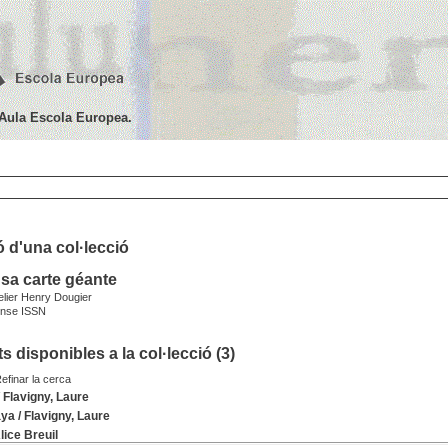
'Aula Escola Europea.
 d'una col·lecció
sa carte géante
elier Henry Dougier
nse ISSN
 disponibles a la col·lecció (
3
)
efinar la cerca
/
Flavigny, Laure
aya
/
Flavigny, Laure
lice Breuil