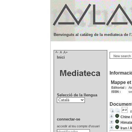
Benvinguts al catàleg de la mediateca de l
A-
A
A+
New search
Inici
Informació
Mappe et 
Editorial :
At
ISSN :
se
Selecció de la llengua
Documents
R
Chine
connectar-se
Himal
accedir al teu compte d'usuari
Iran
/
A