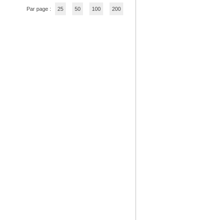
Par page :
25
50
100
200