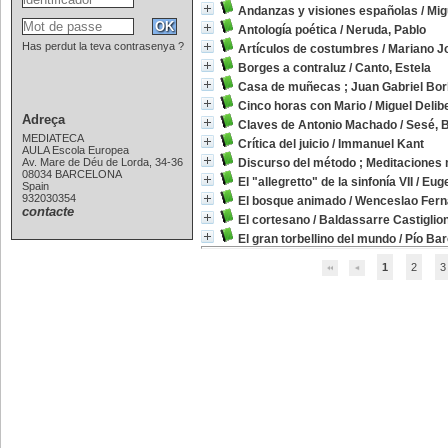
Andanzas y visiones españolas
/
Mig
Antología poética
/
Neruda, Pablo
Has perdut la teva contrasenya ?
Artículos de costumbres
/
Mariano J
Borges a contraluz
/
Canto, Estela
Casa de muñecas ; Juan Gabriel Bo
Cinco horas con Mario
/
Miguel Delib
Adreça
Claves de Antonio Machado
/
Sesé, 
MEDIATECA
Crítica del juicio
/
Immanuel Kant
AULA Escola Europea
Av. Mare de Déu de Lorda, 34-36
Discurso del método ; Meditaciones 
08034 BARCELONA
El "allegretto" de la sinfonía VII
/
Euge
Spain
932030354
El bosque animado
/
Wenceslao Fern
contacte
El cortesano
/
Baldassarre Castiglio
El gran torbellino del mundo
/
Pío Bar
1
2
3