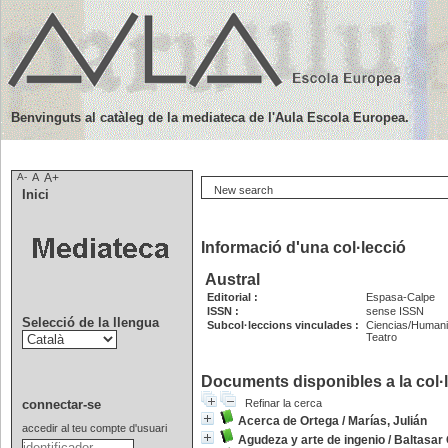
Benvinguts al catàleg de la mediateca de l'Aula Escola Europea.
A-
A
A+
New search
Inici
Informació d'una col·lecció
Austral
Editorial :
Espasa-Calpe
ISSN :
sense ISSN
Selecció de la llengua
Subcol·leccions vinculades :
Ciencias/Human
Teatro
Documents disponibles a la col·l
connectar-se
Refinar la cerca
Acerca de Ortega
/
Marías, Julián
accedir al teu compte d'usuari
Agudeza y arte de ingenio
/
Baltasar