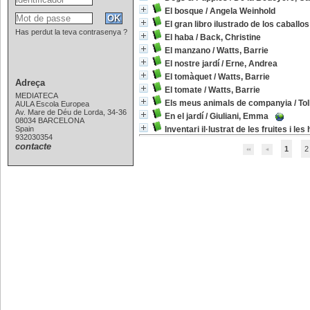
El bosque
/
Angela Weinhold
El gran libro ilustrado de los caballos
Has perdut la teva contrasenya ?
El haba
/
Back, Christine
El manzano
/
Watts, Barrie
El nostre jardí
/
Erne, Andrea
El tomàquet
/
Watts, Barrie
Adreça
El tomate
/
Watts, Barrie
MEDIATECA
Els meus animals de companyia
/
Tol
AULA Escola Europea
Av. Mare de Déu de Lorda, 34-36
En el jardí
/
Giuliani, Emma
08034 BARCELONA
Spain
Inventari il·lustrat de les fruites i les
932030354
contacte
1
2