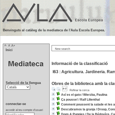
Benvinguts al catàleg de la mediateca de l'Aula Escola Europea.
A-
A
A+
New search
Inici
Informació de la classificació
I63 : Agricultura. Jardineria. R
Selecció de la llengua
Obres de la biblioteca amb la clas
Refinar la cerca
Así es el gato
/
Wierzba, Paulina
Ça pousse!
/
Ralf Lilienthal
connectar-se
Comment poussent la salade et les 
Descubramos la granja
/
Droop, Con
accedir al teu compte d'usuari
Dogs & Puppies
/
De la Bédoyère, Ca