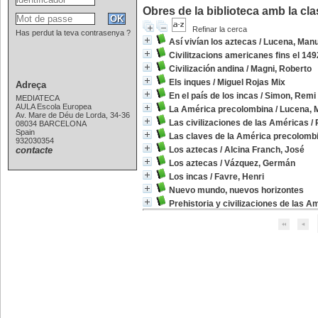
Obres de la biblioteca amb la clas
Refinar la cerca
Has perdut la teva contrasenya ?
Así vivían los aztecas
/
Lucena, Manu
Civilitzacions americanes fins el 149
Civilización andina
/
Magni, Roberto
Els inques
/
Miguel Rojas Mix
Adreça
En el país de los incas
/
Simon, Remi
MEDIATECA
AULA Escola Europea
La América precolombina
/
Lucena, 
Av. Mare de Déu de Lorda, 34-36
Las civilizaciones de las Américas
/
08034 BARCELONA
Spain
Las claves de la América precolomb
932030354
contacte
Los aztecas
/
Alcina Franch, José
Los aztecas
/
Vázquez, Germán
Los incas
/
Favre, Henri
Nuevo mundo, nuevos horizontes
Prehistoria y civilizaciones de las A