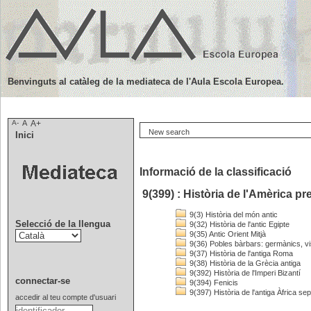
Benvinguts al catàleg de la mediateca de l'Aula Escola Europea.
A-
A
A+
New search
Inici
Informació de la classificació
9(399) : Història de l'Amèrica p
9(3) Història del món antic
Selecció de la llengua
9(32) Història de l'antic Egipte
9(35) Antic Orient Mitjà
9(36) Pobles bàrbars: germànics, visi
9(37) Història de l'antiga Roma
9(38) Història de la Grècia antiga
9(392) Història de l'Imperi Bizantí
connectar-se
9(394) Fenicis
9(397) Història de l'antiga Àfrica sep
accedir al teu compte d'usuari