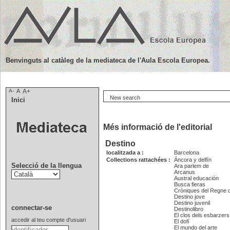
Benvinguts al catàleg de la mediateca de l'Aula Escola Europea.
A-
A
A+
New search
Inici
Més informació de l'editorial
Destino
localitzada a :
Barcelona
Collections rattachées :
Áncora y delfín
Selecció de la llengua
Ara parlem de
Arcanus
Austral educación
Busca fieras
Cròniques del Regne d
Destino jove
Destino juvenil
connectar-se
Destinolibro
El clos dels esbarzers
accedir al teu compte d'usuari
El dofí
El mundo del arte