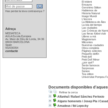
El trident
Ensayos
Geronimo Stilton
Hablemos de
Has perdut la teva contrasenya ?
Historia Natural
Imago Mundi
L'àncora
La Biblioteca de Álex
La isla del tiempo
Las ciudades
Adreça
Las Crónicas de Narn
MEDIATECA
Las fieras fútbol club
AULA Escola Europea
Llibres a mà
Av. Mare de Déu de Lorda, 34-36
Magisterium
08034 BARCELONA
Milcontes
Spain
Nuestras ciudades
932030354
Obra completa
contacte
Pàgines selectes
Pequeño delfín
Petit dofí
Petit Dofí Minor
¿por qué?
Serán famosos
Sorpresas
Súnion
Tea stilton
Universitat Pompeu F
Documents disponibles d'aquesta
Refinar la cerca
Alfanhuí
/
Rafael Sánchez Ferlosio
Alguns homenots
/
Josep Pla i Casad
Amadeus
/
Ibi Lepscky