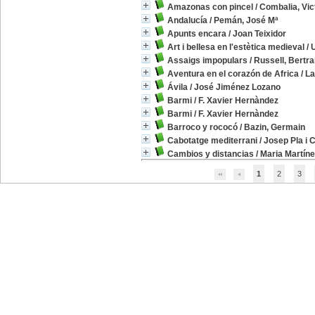
Amazonas con pincel
/
Combalia, Vic
Andalucía
/
Pemán, José Mª
Apunts encara
/
Joan Teixidor
Art i bellesa en l'estètica medieval
/
Assaigs impopulars
/
Russell, Bertr
Aventura en el corazón de Africa
/
La
Ávila
/
José Jiménez Lozano
Barmi
/
F. Xavier Hernàndez
Barmi
/
F. Xavier Hernàndez
Barroco y rococó
/
Bazin, Germain
Cabotatge mediterrani
/
Josep Pla i 
Cambios y distancias
/
Maria Martínez
1
2
3