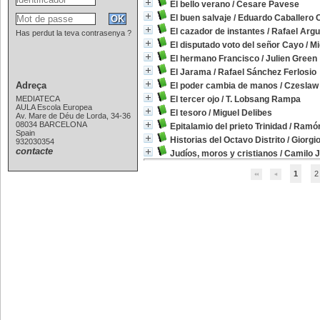
El bello verano
/
Cesare Pavese
El buen salvaje
/
Eduardo Caballero 
El cazador de instantes
/
Rafael Argul
Has perdut la teva contrasenya ?
El disputado voto del señor Cayo
/
Mi
El hermano Francisco
/
Julien Green
El Jarama
/
Rafael Sánchez Ferlosio
Adreça
El poder cambia de manos
/
Czeslaw 
MEDIATECA
El tercer ojo
/
T. Lobsang Rampa
AULA Escola Europea
El tesoro
/
Miguel Delibes
Av. Mare de Déu de Lorda, 34-36
08034 BARCELONA
Epitalamio del prieto Trinidad
/
Ramón
Spain
Historias del Octavo Distrito
/
Giorgi
932030354
contacte
Judíos, moros y cristianos
/
Camilo J
1
2