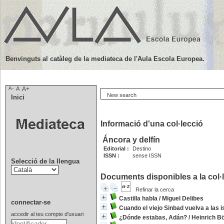
Benvinguts al catàleg de la mediateca de l'Aula Escola Europea.
A-
A
A+
New search
Inici
Informació d'una col·lecció
Áncora y delfín
Editorial :
Destino
ISSN :
sense ISSN
Selecció de la llengua
Documents disponibles a la col·l
Refinar la cerca
Castilla habla
/
Miguel Delibes
connectar-se
Cuando el viejo Sinbad vuelva a las i
accedir al teu compte d'usuari
¿Dónde estabas, Adán?
/
Heinrich Bö