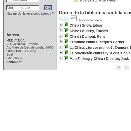
9(597) Història del Vietnam
Obres de la biblioteca amb la clas
Has perdut la teva contrasenya ?
Refinar la cerca
China
/
Snow, Edgar
Chine
/
Audrey, Francis
Adreça
Chine
/
Dumont, René
MEDIATECA
El mundo chino
/
Jacques Gernet
AULA Escola Europea
Av. Mare de Déu de Lorda, 34-36
La China, ¿tercer mundo?
/
Dumont, 
08034 BARCELONA
La revolución cultural y la crisis chin
Spain
932030354
Mao Zedong y China
/
Dunster, Jack
contacte