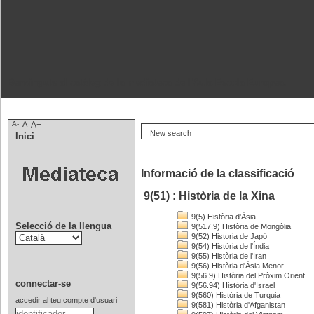
Benvinguts al catàleg de la mediateca de l'Aula Escola Europea.
A-
A
A+
New search
Inici
Informació de la classificació
9(51) : Història de la Xina
9(5) Història d'Àsia
Selecció de la llengua
9(517.9) Història de Mongòlia
9(52) Historia de Japó
9(54) Història de l'Índia
9(55) Història de l'Iran
9(56) Història d'Àsia Menor
9(56.9) Història del Pròxim Orient
connectar-se
9(56.94) Història d'Israel
9(560) Història de Turquia
accedir al teu compte d'usuari
9(581) Història d'Afganistan