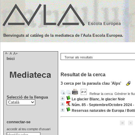
Benvinguts al catàleg de la mediateca de l'Aula Escola Europea.
A-
A
A+
Tornar als resultats
Inici
Resultat de la cerca
3
cerca per la paraula clau
'Alps'
Refinar la cerca
Générer le flu
Selecció de la llengua
Le glacier Blanc, le glacier Noir
Núm. 85 - Septembre/Octobre 2024 - 
Reservas naturales de Europa
/
Bott
connectar-se
accedir al teu compte d'usuari