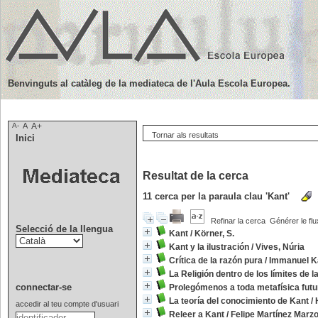
Benvinguts al catàleg de la mediateca de l'Aula Escola Europea.
A-
A
A+
Tornar als resultats
Inici
Resultat de la cerca
11
cerca per la paraula clau
'Kant'
Refinar la cerca
Générer le flu
Selecció de la llengua
Kant
/
Körner, S.
Kant y la ilustración
/
Vives, Núria
Crítica de la razón pura
/
Immanuel K
La Religión dentro de los límites de 
connectar-se
Prolegómenos a toda metafísica futu
La teoría del conocimiento de Kant
/
accedir al teu compte d'usuari
Releer a Kant
/
Felipe Martínez Marz