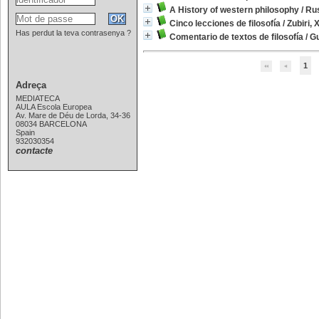
A History of western philosophy
/
Rus
Cinco lecciones de filosofía
/
Zubiri, 
Has perdut la teva contrasenya ?
Comentario de textos de filosofía
/
Gu
1
Adreça
MEDIATECA
AULA Escola Europea
Av. Mare de Déu de Lorda, 34-36
08034 BARCELONA
Spain
932030354
contacte