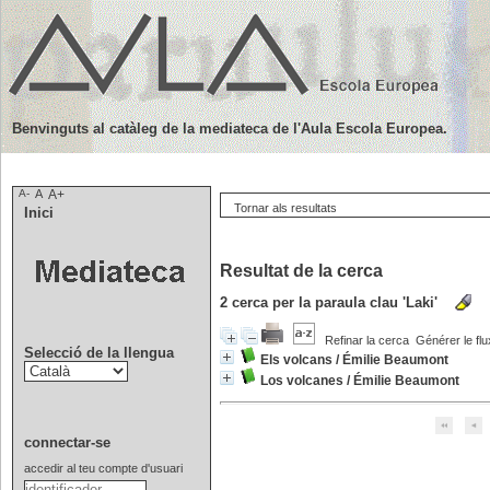
Benvinguts al catàleg de la mediateca de l'Aula Escola Europea.
A-
A
A+
Tornar als resultats
Inici
Resultat de la cerca
2
cerca per la paraula clau
'Laki'
Refinar la cerca
Générer le flu
Selecció de la llengua
Els volcans
/
Émilie Beaumont
Los volcanes
/
Émilie Beaumont
connectar-se
accedir al teu compte d'usuari