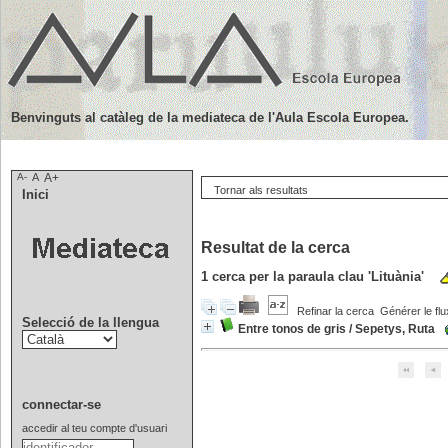
Benvinguts al catàleg de la mediateca de l'Aula Escola Europea.
A-
A
A+
Tornar als resultats
Inici
Resultat de la cerca
1
cerca per la paraula clau
'Lituània'
Refinar la cerca
Générer le flu
Selecció de la llengua
Entre tonos de gris
/
Sepetys, Ruta
connectar-se
accedir al teu compte d'usuari