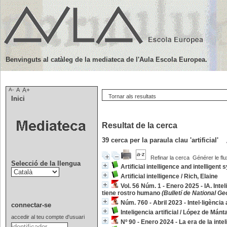
Benvinguts al catàleg de la mediateca de l'Aula Escola Europea.
A-
A
A+
Tornar als resultats
Inici
Resultat de la cerca
39
cerca per la paraula clau
'artificial'
Refinar la cerca
Générer le flu
Selecció de la llengua
Artificial intelligence and intelligent
Artificial intelligence
/
Rich, Elaine
Vol. 56 Núm. 1 - Enero 2025 - IA. Int
tiene rostro humano
(Bulletí de National Ge
Núm. 760 - Abril 2023 - Intel·ligència a
connectar-se
Inteligencia artificial
/
López de Mánt
accedir al teu compte d'usuari
Nº 90 - Enero 2024 - La era de la inteli