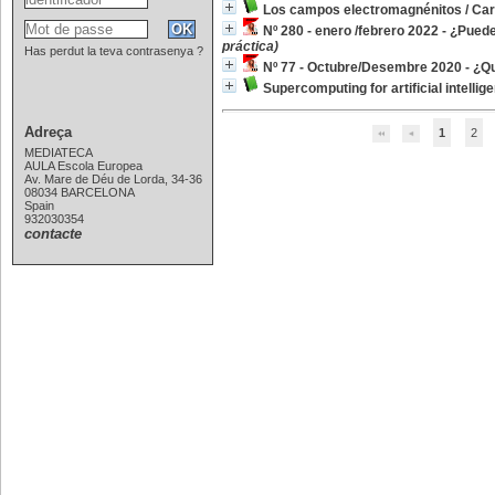
Los campos electromagnénitos
/
Car
Nº 280 - enero /febrero 2022 - ¿Puede
práctica)
Has perdut la teva contrasenya ?
Nº 77 - Octubre/Desembre 2020 - ¿Qui
Supercomputing for artificial intellig
Adreça
1
2
MEDIATECA
AULA Escola Europea
Av. Mare de Déu de Lorda, 34-36
08034 BARCELONA
Spain
932030354
contacte