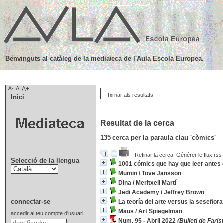
Benvinguts al catàleg de la mediateca de l'Aula Escola Europea.
A-
A
A+
Tornar als resultats
Inici
Resultat de la cerca
135
cerca per la paraula clau
'còmics'
Refinar la cerca
Générer le flux rss
Selecció de la llengua
1001 cómics que hay que leer antes 
Mumin
/
Tove Jansson
Dina
/
Meritxell Martí
Jedi Academy
/
Jeffrey Brown
connectar-se
La teoría del arte versus la seseñor
Maus
/
Art Spiegelman
accedir al teu compte d'usuari
Num. 95 - Abril 2022
(Bulletí de Farist