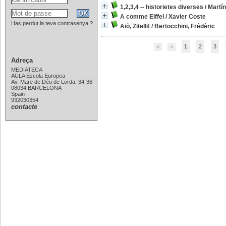
1,2,3,4 -- historietes diverses
/
Martí
A comme Eiffel
/
Xavier Coste
Has perdut la teva contrasenya ?
Aiò, Zitelli!
/
Bertocchini, Frédéric
1
2
3
Adreça
MEDIATECA
AULA Escola Europea
Av. Mare de Déu de Lorda, 34-36
08034 BARCELONA
Spain
932030354
contacte