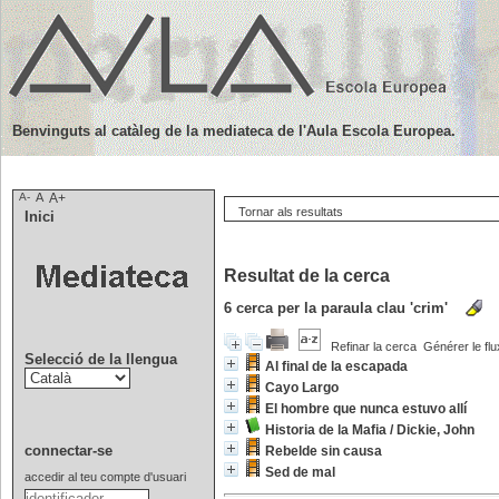
Benvinguts al catàleg de la mediateca de l'Aula Escola Europea.
A-
A
A+
Tornar als resultats
Inici
Resultat de la cerca
6
cerca per la paraula clau
'crim'
Refinar la cerca
Générer le flu
Selecció de la llengua
Al final de la escapada
Cayo Largo
El hombre que nunca estuvo allí
Historia de la Mafia
/
Dickie, John
connectar-se
Rebelde sin causa
Sed de mal
accedir al teu compte d'usuari