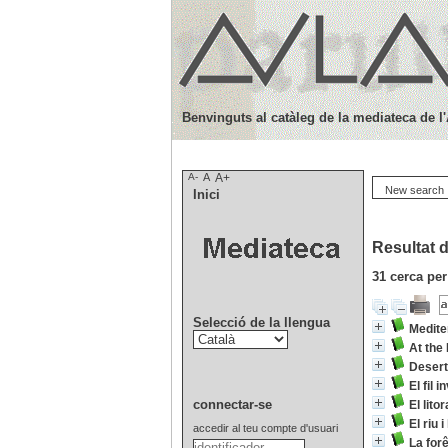
Benvinguts al catàleg de la mediateca de l
A-
A
A+
New search
Inici
Resultat d
31
cerca per
Selecció de la llengua
Medite
At the
Deser
El fil 
connectar-se
El litor
El riu 
accedir al teu compte d'usuari
La forê