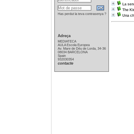
La sen
The Ki
Has perdut la teva contrasenya ?
Una ch
Adreça
MEDIATECA
AULA Escola Europea
Av. Mare de Déu de Lorda, 34-36
08034 BARCELONA
Spain
932030354
contacte