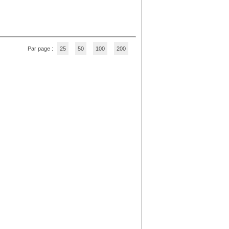
Par page :
25
50
100
200