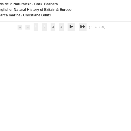
da de la Naturaleza
/
Cork, Barbara
ngfisher Natural History of Britain & Europe
arca marina
/
Christiane Gunzi
1
2
3
4
(1 - 10 / 31)