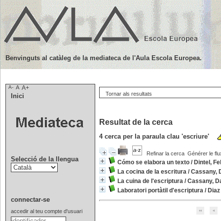
Benvinguts al catàleg de la mediateca de l'Aula Escola Europea.
A-
A
A+
Tornar als resultats
Inici
Resultat de la cerca
4
cerca per la paraula clau
'escriure'
Refinar la cerca
Générer le flu
Selecció de la llengua
Cómo se elabora un texto
/
Dintel, Fe
La cocina de la escritura
/
Cassany, 
La cuina de l'escriptura
/
Cassany, Da
Laboratori portàtil d'escriptura
/
Diaz
connectar-se
accedir al teu compte d'usuari