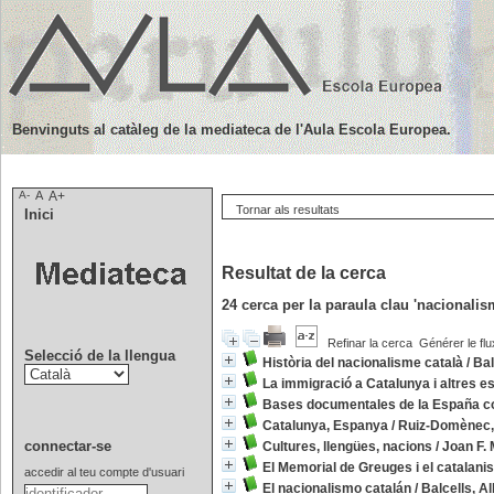
Benvinguts al catàleg de la mediateca de l'Aula Escola Europea.
A-
A
A+
Tornar als resultats
Inici
Resultat de la cerca
24
cerca per la paraula clau
'nacionali
Refinar la cerca
Générer le flu
Selecció de la llengua
Història del nacionalisme català
/
Bal
La immigració a Catalunya i altres es
Bases documentales de la España 
Catalunya, Espanya
/
Ruiz-Domènec,
connectar-se
Cultures, llengües, nacions
/
Joan F. 
El Memorial de Greuges i el catalanis
accedir al teu compte d'usuari
El nacionalismo catalán
/
Balcells, Al