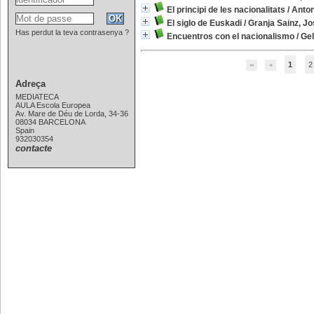
El principi de les nacionalitats
/
Antoni
El siglo de Euskadi
/
Granja Sainz, Jo
Has perdut la teva contrasenya ?
Encuentros con el nacionalismo
/
Gel
1
2
Adreça
MEDIATECA
AULA Escola Europea
Av. Mare de Déu de Lorda, 34-36
08034 BARCELONA
Spain
932030354
contacte