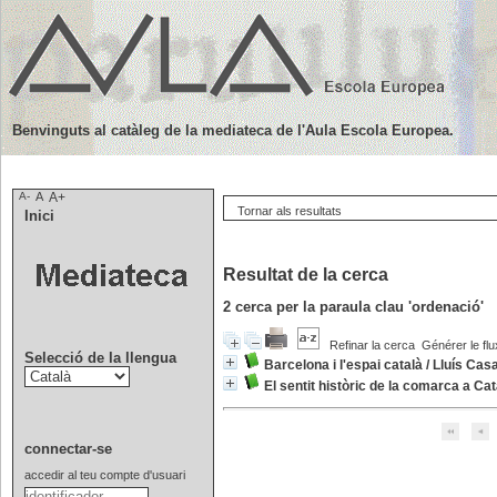
Benvinguts al catàleg de la mediateca de l'Aula Escola Europea.
A-
A
A+
Tornar als resultats
Inici
Resultat de la cerca
2
cerca per la paraula clau
'ordenació'
Refinar la cerca
Générer le flu
Selecció de la llengua
Barcelona i l'espai català
/
Lluís Cas
El sentit històric de la comarca a Ca
connectar-se
accedir al teu compte d'usuari