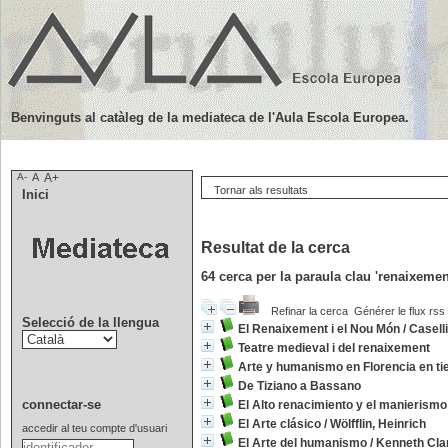
Benvinguts al catàleg de la mediateca de l'Aula Escola Europea.
A-
A
A+
Tornar als resultats
Inici
Resultat de la cerca
64
cerca per la paraula clau
'renaixemen
Refinar la cerca
Générer le flux rss
Selecció de la llengua
El Renaixement i el Nou Món
/
Casell
Teatre medieval i del renaixement
Arte y humanismo en Florencia en ti
De Tiziano a Bassano
connectar-se
El Alto renacimiento y el manierismo
El Arte clásico
/
Wölfflin, Heinrich
accedir al teu compte d'usuari
El Arte del humanismo
/
Kenneth Cla