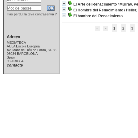
El Arte del Renacimiento
/
Murray, Pe
El Hombre del Renacimiento
/
Heller
Has perdut la teva contrasenya ?
El hombre del Renacimiento
1
2
3
Adreça
MEDIATECA
AULA Escola Europea
Av. Mare de Déu de Lorda, 34-36
08034 BARCELONA
Spain
932030354
contacte