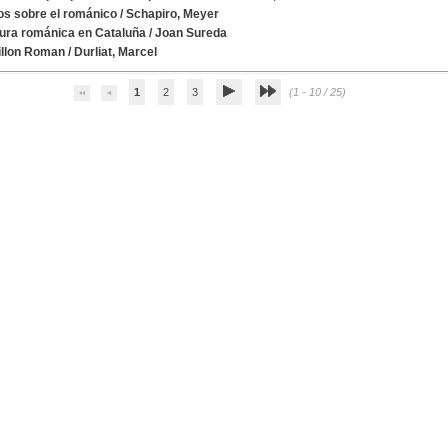
os sobre el románico
/
Schapiro, Meyer
tura románica en Cataluña
/
Joan Sureda
llon Roman
/
Durliat, Marcel
1
2
3
(1 - 10 / 25)