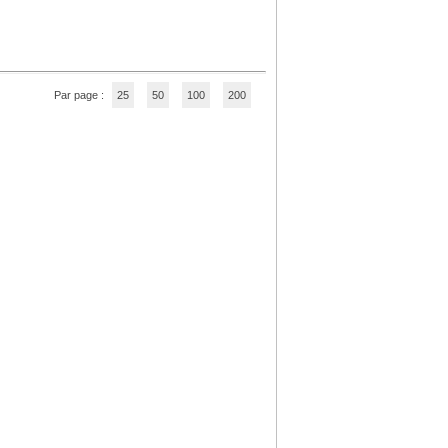
Par page :
25
50
100
200