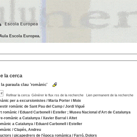
'Aula Escola Europea.
e la cerca
 la paraula clau
'romànic'
Refinar la cerca
Générer le flux rss de la recherche
Lien permanent de la recherche
mànic per a excursionistes
/
Maria Porter i Moix
estir romànic de Sant Pau del Camp
/
Jordi Vigué
rt romànic
/
Eduard Carbonell i Esteller
;
Museu Nacional d'Art de Catalunya
pre-romànic a Catalunya
/
Xavier Barral i Altet
romànic a Catalunya
/
Eduard Carbonell i Esteller
romànic
/
Clapés, Andreu
uctors i picapedrers de l'època romànica
/
Farró, Dolors