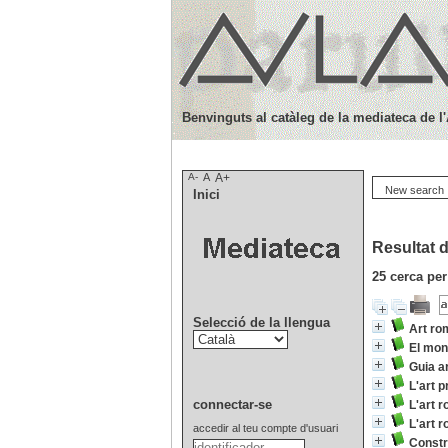
Benvinguts al catàleg de la mediateca de l
A-
A
A+
New search
Inici
Resultat d
25
cerca per
Selecció de la llengua
Art ro
El mon
Guia a
L'art 
connectar-se
L'art 
L'art 
accedir al teu compte d'usuari
Constr