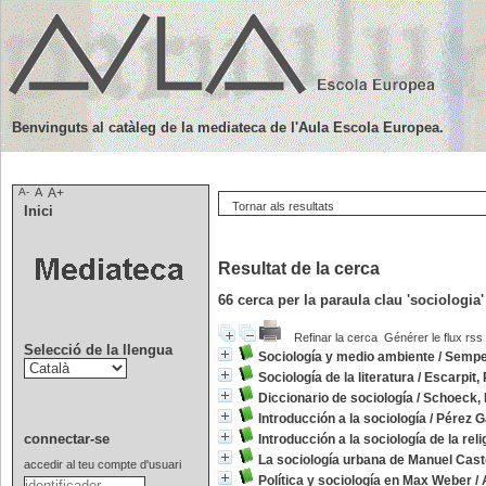
Benvinguts al catàleg de la mediateca de l'Aula Escola Europea.
A-
A
A+
Tornar als resultats
Inici
Resultat de la cerca
66
cerca per la paraula clau
'sociologia
Refinar la cerca
Générer le flux rss
Selecció de la llengua
Sociología y medio ambiente
/
Sempe
Sociología de la literatura
/
Escarpit,
Diccionario de sociología
/
Schoeck,
Introducción a la sociología
/
Pérez Ga
connectar-se
Introducción a la sociología de la reli
La sociología urbana de Manuel Cast
accedir al teu compte d'usuari
Política y sociología en Max Weber
/