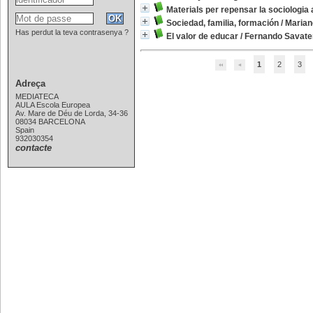
Materials per repensar la sociologia 
Sociedad, familia, formación
/
Marian
Has perdut la teva contrasenya ?
El valor de educar
/
Fernando Savate
1
2
3
Adreça
MEDIATECA
AULA Escola Europea
Av. Mare de Déu de Lorda, 34-36
08034 BARCELONA
Spain
932030354
contacte