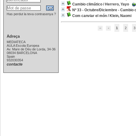
Cambio climático
/
Herrero, Yayo
Nº 33 - Octubre/Diciembre - Cambio c
Has perdut la teva contrasenya ?
Com canviar el món
/
Klein, Naomi
1
2
3
Adreça
MEDIATECA
AULA Escola Europea
Av. Mare de Déu de Lorda, 34-36
08034 BARCELONA
Spain
932030354
contacte