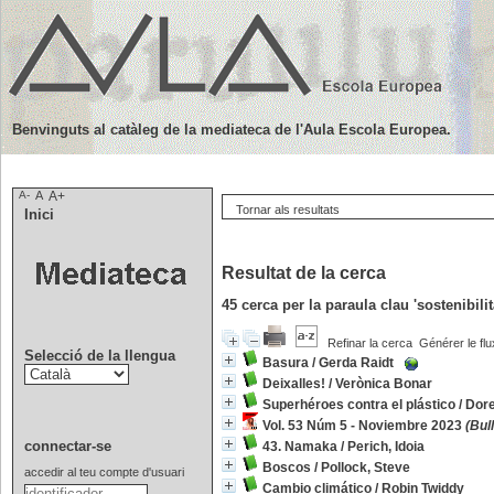
Benvinguts al catàleg de la mediateca de l'Aula Escola Europea.
A-
A
A+
Tornar als resultats
Inici
Resultat de la cerca
45
cerca per la paraula clau
'sostenibili
Refinar la cerca
Générer le flu
Selecció de la llengua
Basura
/
Gerda Raidt
Deixalles!
/
Verònica Bonar
Superhéroes contra el plástico
/
Dore
Vol. 53 Núm 5 - Noviembre 2023
(Bull
connectar-se
43. Namaka
/
Perich, Idoia
Boscos
/
Pollock, Steve
accedir al teu compte d'usuari
Cambio climático
/
Robin Twiddy