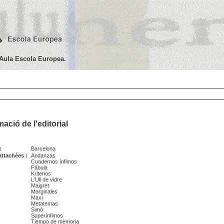
'Aula Escola Europea.
ació de l'editorial
:
Barcelona
attachées :
Andanzas
Cuadernos ínfimos
Fábula
Kriterios
L'Ull de vidre
Maigret
Marginales
Maxi
Metatemas
Simó
Superínfimos
Tiempo de memoria