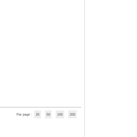
Par page :
25
50
100
200