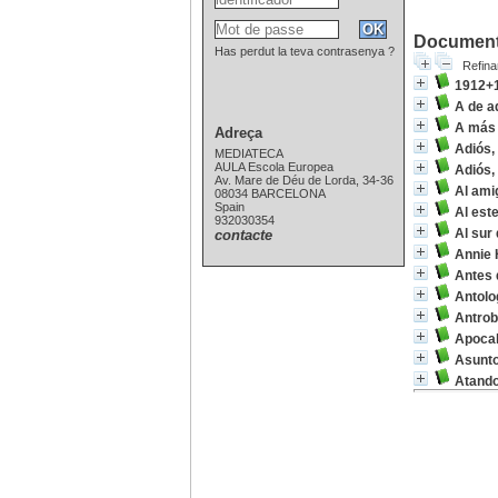
Documents
Has perdut la teva contrasenya ?
Refina
1912+
A de a
A más
Adreça
Adiós, 
MEDIATECA
AULA Escola Europea
Adiós, 
Av. Mare de Déu de Lorda, 34-36
Al ami
08034 BARCELONA
Spain
Al est
932030354
Al sur
contacte
Annie 
Antes 
Antolo
Antro
Apocal
Asunto
Atand