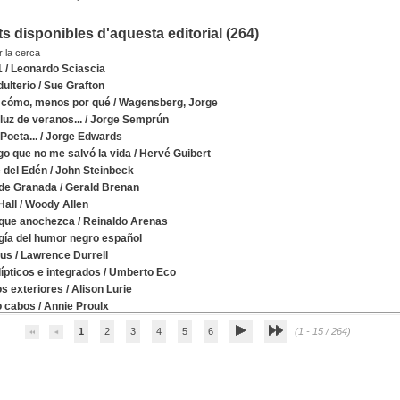
 disponibles d'aquesta editorial (
264
)
r la cerca
1
/
Leonardo Sciascia
dulterio
/
Sue Grafton
 cómo, menos por qué
/
Wagensberg, Jorge
luz de veranos...
/
Jorge Semprún
Poeta...
/
Jorge Edwards
go que no me salvó la vida
/
Hervé Guibert
e del Edén
/
John Steinbeck
 de Granada
/
Gerald Brenan
Hall
/
Woody Allen
que anochezca
/
Reinaldo Arenas
gía del humor negro español
bus
/
Lawrence Durrell
ípticos e integrados
/
Umberto Eco
s exteriores
/
Alison Lurie
o cabos
/
Annie Proulx
1
2
3
4
5
6
(1 - 15 / 264)