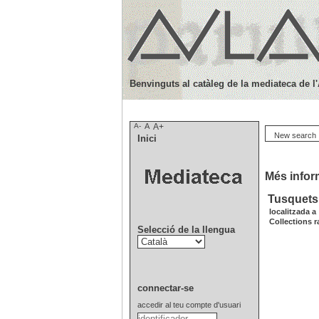
Benvinguts al catàleg de la mediateca de l
A-
A
A+
New search
Inici
Més inform
Tusquets
localitzada a 
Collections r
Selecció de la llengua
connectar-se
accedir al teu compte d'usuari