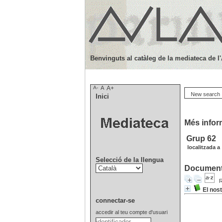
Benvinguts al catàleg de la mediateca de l
A-
A
A+
New search
Inici
Més inform
Grup 62
localitzada a 
Selecció de la llengua
Documents
R
El nos
connectar-se
accedir al teu compte d'usuari