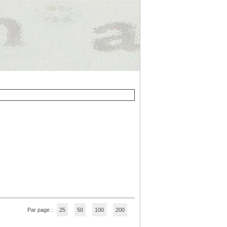
Par page :
25
50
100
200