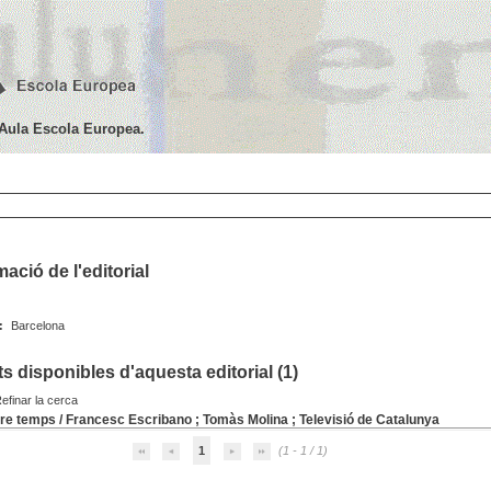
'Aula Escola Europea.
ació de l'editorial
:
Barcelona
 disponibles d'aquesta editorial (
1
)
efinar la cerca
tre temps
/
Francesc Escribano
;
Tomàs Molina
;
Televisió de Catalunya
1
(1 - 1 / 1)