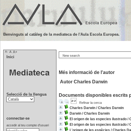
Benvinguts al catàleg de la mediateca de l'Aula Escola Europea.
A-
A
A+
New search
Inici
Més informació de l'autor
Autor Charles Darwin
Selecció de la llengua
Documents disponibles escrits p
Refinar la cerca
Charles Darwin
/
Charles Darwin
Darwin
/
Charles Darwin
connectar-se
El origen de las especies ilustrado
/
El origen de las especies ilustrado
/
accedir al teu compte d'usuari
L'origen de les espècies
/
Charles Da