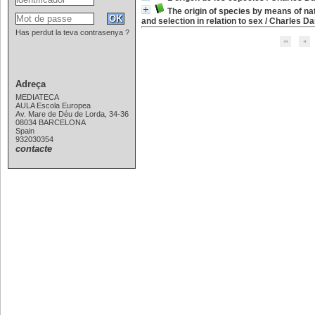
The origin of species by means of nat
and selection in relation to sex
/
Charles Da
Has perdut la teva contrasenya ?
Adreça
MEDIATECA
AULA Escola Europea
Av. Mare de Déu de Lorda, 34-36
08034 BARCELONA
Spain
932030354
contacte