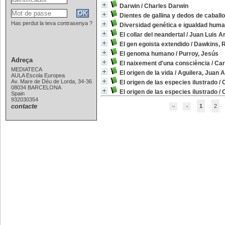
Darwin
/
Charles Darwin
Dientes de gallina y dedos de caballo
Has perdut la teva contrasenya ?
Diversidad genética e igualdad hum
El collar del neandertal
/
Juan Luis A
El gen egoista extendido
/
Dawkins, 
El genoma humano
/
Purroy, Jesús
Adreça
El naixement d'una consciència
/
Car
MEDIATECA
El origen de la vida
/
Aguilera, Juan A
AULA Escola Europea
Av. Mare de Déu de Lorda, 34-36
El origen de las especies ilustrado
/
08034 BARCELONA
El origen de las especies ilustrado
/
Spain
932030354
contacte
1
2