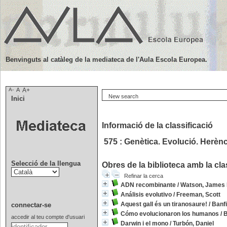
Benvinguts al catàleg de la mediateca de l'Aula Escola Europea.
A-
A
A+
New search
Inici
Informació de la classificació
575 : Genètica. Evolució. Herènc
Selecció de la llengua
Obres de la biblioteca amb la cla
Refinar la cerca
ADN recombinante
/
Watson, James 
Análisis evolutivo
/
Freeman, Scott
Aquest gall és un tiranosaure!
/
Banfi
connectar-se
Cómo evolucionaron los humanos
/
B
accedir al teu compte d'usuari
Darwin i el mono
/
Turbón, Daniel