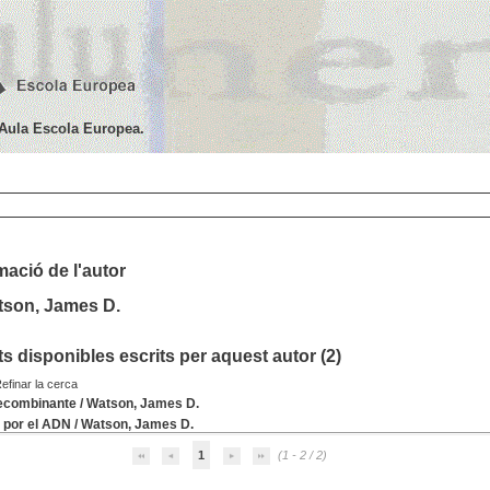
'Aula Escola Europea.
mació de l'autor
tson, James D.
 disponibles escrits per aquest autor (
2
)
efinar la cerca
ecombinante
/
Watson, James D.
 por el ADN
/
Watson, James D.
1
(1 - 2 / 2)