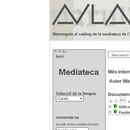
Benvinguts al catàleg de la mediateca de l
A-
A
A+
New search
Inici
Més infor
Autor Wa
Selecció de la llengua
Documents
R
ADN r
Pasión
connectar-se
accedir al teu compte d'usuari