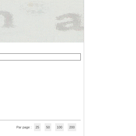
Par page :
25
50
100
200